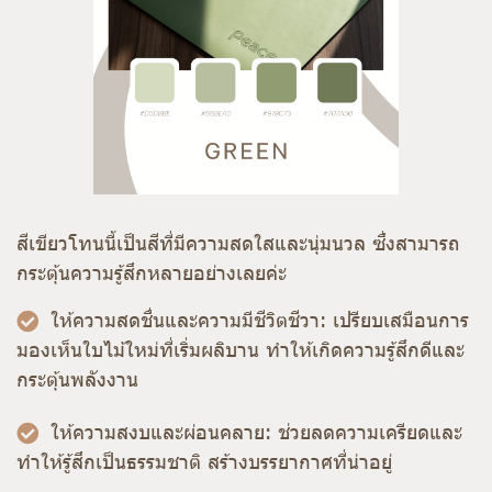
สีเขียวโทนนี้เป็นสีที่มีความสดใสและนุ่มนวล ซึ่งสามารถ
กระตุ้นความรู้สึกหลายอย่างเลยค่ะ
ให้ความสดชื่นและความมีชีวิตชีวา:
เปรียบเสมือนการ
มองเห็นใบไม้ใหม่ที่เริ่มผลิบาน ทำให้เกิดความรู้สึกดีและ
กระตุ้นพลังงาน
ให้ความสงบและผ่อนคลาย:
ช่วยลดความเครียดและ
ทำให้รู้สึกเป็นธรรมชาติ สร้างบรรยากาศที่น่าอยู่