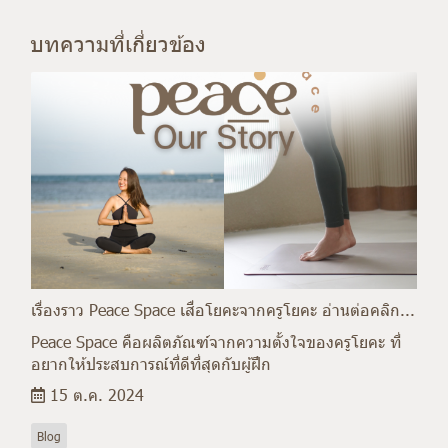
บทความที่เกี่ยวข้อง
เรื่องราว Peace Space เสื่อโยคะจากครูโยคะ อ่านต่อคลิก...
Peace Space คือผลิตภัณฑ์จากความตั้งใจของครูโยคะ ที่
อยากให้ประสบการณ์ที่ดีที่สุดกับผู้ฝึก
15 ต.ค. 2024
Blog