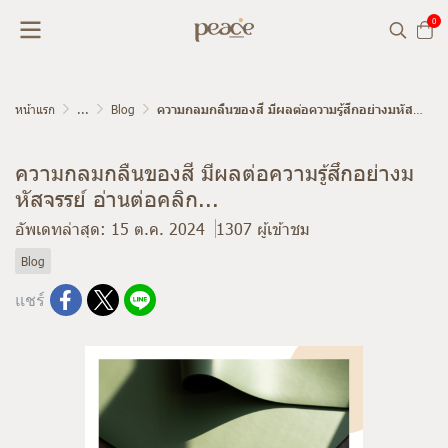
0
หน้าแรก
...
Blog
ความกลมกลืนของสี มีผลต่อความรู้สึกอย่างมหัสจรรย์ อ่านต่อคลิก...
ความกลมกลืนของสี มีผลต่อความรู้สึกอย่างม
หัสจรรย์ อ่านต่อคลิก...
อัพเดทล่าสุด: 15 ต.ค. 2024
1307 ผู้เข้าชม
Blog
แชร์