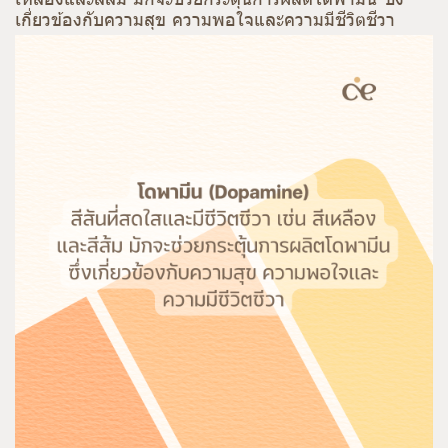
เกี่ยวข้องกับความสุข ความพอใจและความมีชีวิตชีวา