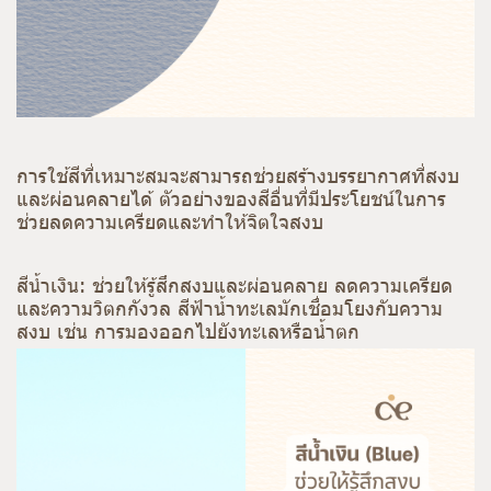
การใช้สีที่เหมาะสมจะสามารถช่วยสร้างบรรยากาศที่สงบ
และผ่อนคลายได้ ตัวอย่างของสีอื่นที่มีประโยชน์ในการ
ช่วยลดความเครียดและทำให้จิตใจสงบ
สีน้ำเงิน: ช่วยให้รู้สึกสงบและผ่อนคลาย ลดความเครียด
และความวิตกกังวล สีฟ้าน้ำทะเลมักเชื่อมโยงกับความ
สงบ เช่น การมองออกไปยังทะเลหรือน้ำตก