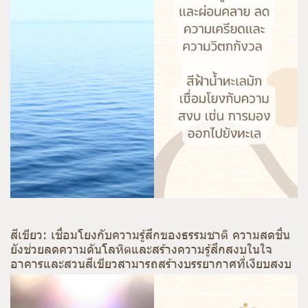
สีเขียว: เชื่อมโยงกับความรู้สึกของธรรมชาติ ความสดชื่น
ยังช่วยลดความดันโลหิตและสร้างความรู้สึกสงบในใจ
อาคารและสวนสีเขียวสามารถสร้างบรรยากาศที่เงียบสงบ