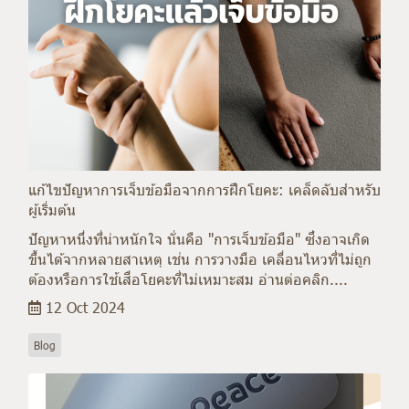
แก้ไขปัญหาการเจ็บข้อมือจากการฝึกโยคะ: เคล็ดลับสำหรับ
ผู้เริ่มต้น
ปัญหาหนึ่งที่น่าหนักใจ นั่นคือ "การเจ็บข้อมือ" ซึ่งอาจเกิด
ขึ้นได้จากหลายสาเหตุ เช่น การวางมือ เคลื่อนไหวที่ไม่ถูก
ต้องหรือการใช้เสื่อโยคะที่ไม่เหมาะสม อ่านต่อคลิก....
12 Oct 2024
Blog