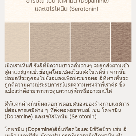
เมื่อเราเห็นสี รังสีที่มีความยาวคลื่นต่างๆ จะถูกส่งผ่านเข้า
สู่ตาและถูกแปรข้อมูลโดยเซลล์รับแสงในเรติน่า จากนั้น
ข้อมูลนี้จะถูกส่งไปยังสมองเพื่อประมวลผล สีที่เราเห็นจะ
ถูกตีความตามประสบการณ์และความทรงจำที่เราค่ะ ซึ่ง
แปลงว่าสีสามารถกระตุ้นความรู้สึกหรืออารมณ์ได้
สีที่แตกต่างกันมีผลต่อการตอบสนองของร่างกายและการ
ปล่อยสารเคมีต่าง ๆ ที่ส่งผลต่ออารมณ์ เช่น โดพามีน
(Dopamine) และเซโรโทนิน (Serotonin)
โดพามีน (Dopamine)สีสันที่สดใสและมีชีวิตชีวา เช่น สี
เหลืองและสีส้ม มักจะช่วยกระตุ้นการผลิตโดพามีน ซึ่ง