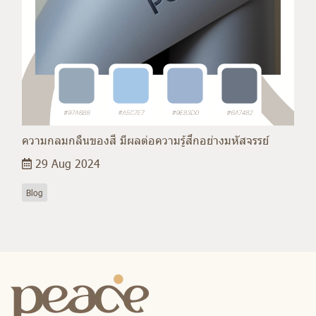
ความกลมกลืนของสี มีผลต่อความรู้สึกอย่างมหัสจรรย์
29 Aug 2024
Blog