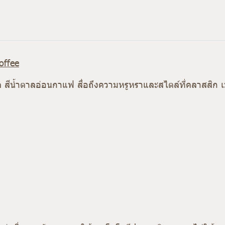
offee
มิล สีน้ำตาลอ่อนกาแฟ สื่อถึงความหรูหราและสไตล์ที่คลาสสิ