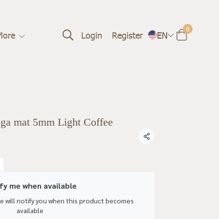
0
More
Login
Register
EN
ga mat 5mm Light Coffee
Share
fy me when available
we will notify you when this product becomes
available