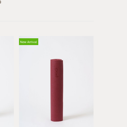
ว
New Arrival