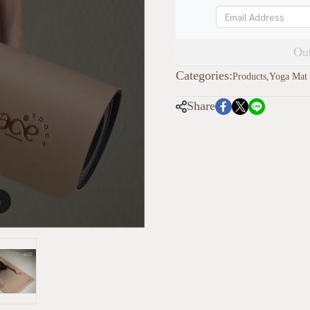
Out
Categories:
Products
,
Yoga Mat
Share
m