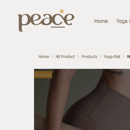
Home
Yoga 
Home
All Product
Products
Yoga Mat
N
Best Seller