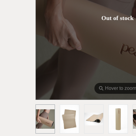
Out of stock
⚲
Hover to zoo